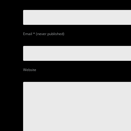
Email
*
(never published)
Website